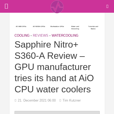
All AMD GPUs
All NVIDIA GPUs
Workstation GPUs
Water- and
Tutorials and
Aircooling
Basics
COOLING
•
REVIEWS
•
WATERCOOLING
Sapphire Nitro+
S360-A Review –
GPU manufacturer
tries its hand at AiO
CPU water coolers
21. December 2021 06:00
Tim Kutzner